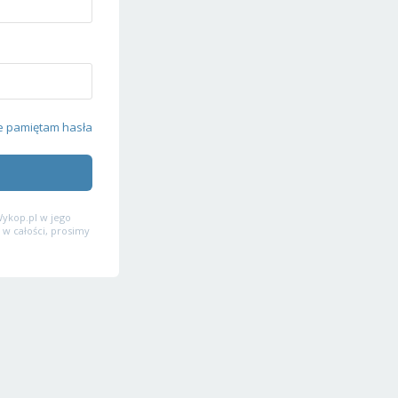
e pamiętam hasła
ykop.pl w jego
 w całości, prosimy