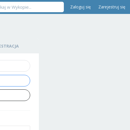
Zaloguj się
Zarejestruj się
ESTRACJA