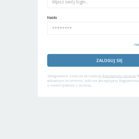
Hasło
ni
ZALOGUJ SIĘ
Zalogowanie oznacza akceptację
Regulaminu serwisu
W
aktualnym brzmieniu. Jeśli nie akceptujesz Regulaminu
o niekorzystanie z serwisu.