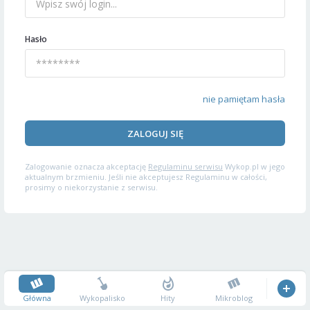
Hasło
nie pamiętam hasła
ZALOGUJ SIĘ
Zalogowanie oznacza akceptację
Regulaminu serwisu
Wykop.pl w jego
aktualnym brzmieniu. Jeśli nie akceptujesz Regulaminu w całości,
prosimy o niekorzystanie z serwisu.
Główna
Wykopalisko
Hity
Mikroblog