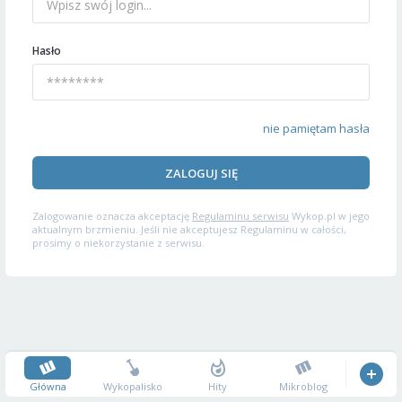
Hasło
nie pamiętam hasła
ZALOGUJ SIĘ
Zalogowanie oznacza akceptację
Regulaminu serwisu
Wykop.pl w jego
aktualnym brzmieniu. Jeśli nie akceptujesz Regulaminu w całości,
prosimy o niekorzystanie z serwisu.
Główna
Wykopalisko
Hity
Mikroblog