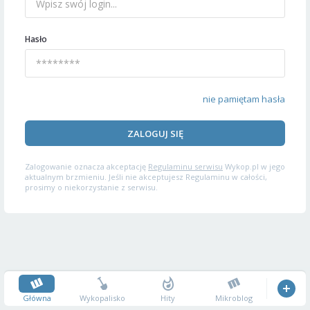
Hasło
nie pamiętam hasła
ZALOGUJ SIĘ
Zalogowanie oznacza akceptację
Regulaminu serwisu
Wykop.pl w jego
aktualnym brzmieniu. Jeśli nie akceptujesz Regulaminu w całości,
prosimy o niekorzystanie z serwisu.
Główna
Wykopalisko
Hity
Mikroblog