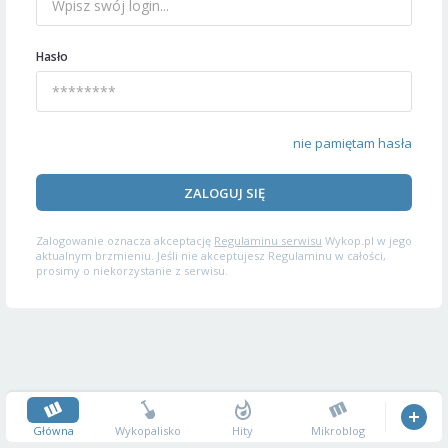
Hasło
nie pamiętam hasła
ZALOGUJ SIĘ
Zalogowanie oznacza akceptację
Regulaminu serwisu
Wykop.pl w jego
aktualnym brzmieniu. Jeśli nie akceptujesz Regulaminu w całości,
prosimy o niekorzystanie z serwisu.
Główna
Wykopalisko
Hity
Mikroblog