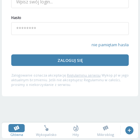
Hasło
nie pamiętam hasła
ZALOGUJ SIĘ
Zalogowanie oznacza akceptację
Regulaminu serwisu
Wykop.pl w jego
aktualnym brzmieniu. Jeśli nie akceptujesz Regulaminu w całości,
prosimy o niekorzystanie z serwisu.
Główna
Wykopalisko
Hity
Mikroblog