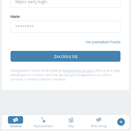
Hasło
nie pamiętam hasła
ZALOGUJ SIĘ
Zalogowanie oznacza akceptację
Regulaminu serwisu
Wykop.pl w jego
aktualnym brzmieniu. Jeśli nie akceptujesz Regulaminu w całości,
prosimy o niekorzystanie z serwisu.
Główna
Wykopalisko
Hity
Mikroblog