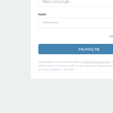
Hasło
ni
ZALOGUJ SIĘ
Zalogowanie oznacza akceptację
Regulaminu serwisu
W
aktualnym brzmieniu. Jeśli nie akceptujesz Regulaminu
o niekorzystanie z serwisu.