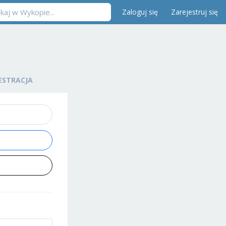
Zaloguj się
Zarejestruj się
ESTRACJA