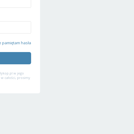
e pamiętam hasła
ykop.pl w jego
 w całości, prosimy