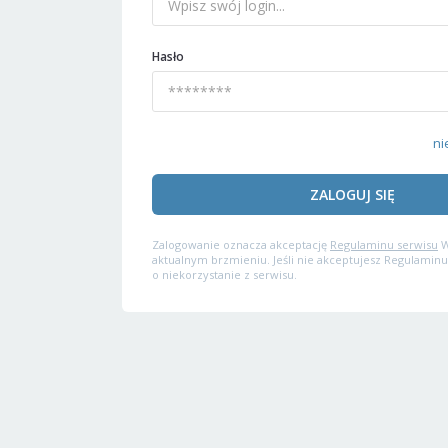
Hasło
ni
ZALOGUJ SIĘ
Zalogowanie oznacza akceptację
Regulaminu serwisu
W
aktualnym brzmieniu. Jeśli nie akceptujesz Regulaminu
o niekorzystanie z serwisu.