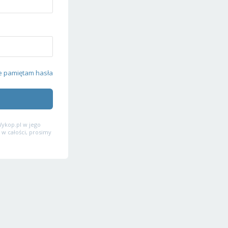
e pamiętam hasła
ykop.pl w jego
 w całości, prosimy