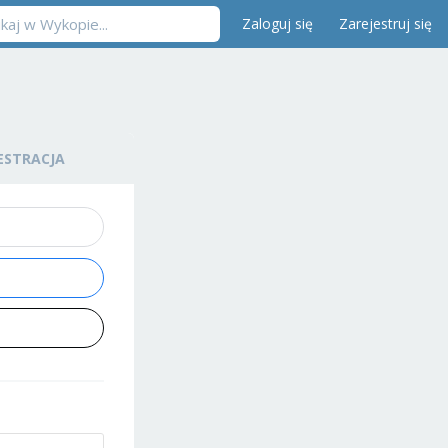
Zaloguj się
Zarejestruj się
ESTRACJA