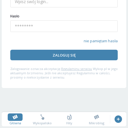
Hasło
nie pamiętam hasła
ZALOGUJ SIĘ
Zalogowanie oznacza akceptację
Regulaminu serwisu
Wykop.pl w jego
aktualnym brzmieniu. Jeśli nie akceptujesz Regulaminu w całości,
prosimy o niekorzystanie z serwisu.
Główna
Wykopalisko
Hity
Mikroblog