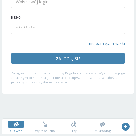
Hasło
nie pamiętam hasła
ZALOGUJ SIĘ
Zalogowanie oznacza akceptację
Regulaminu serwisu
Wykop.pl w jego
aktualnym brzmieniu. Jeśli nie akceptujesz Regulaminu w całości,
prosimy o niekorzystanie z serwisu.
Główna
Wykopalisko
Hity
Mikroblog