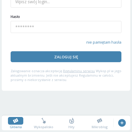
Hasło
nie pamiętam hasła
ZALOGUJ SIĘ
Zalogowanie oznacza akceptację
Regulaminu serwisu
Wykop.pl w jego
aktualnym brzmieniu. Jeśli nie akceptujesz Regulaminu w całości,
prosimy o niekorzystanie z serwisu.
Główna
Wykopalisko
Hity
Mikroblog