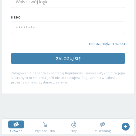
Hasło
nie pamiętam hasła
ZALOGUJ SIĘ
Zalogowanie oznacza akceptację
Regulaminu serwisu
Wykop.pl w jego
aktualnym brzmieniu. Jeśli nie akceptujesz Regulaminu w całości,
prosimy o niekorzystanie z serwisu.
Główna
Wykopalisko
Hity
Mikroblog