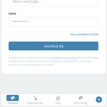
Hasło
nie pamiętam hasła
ZALOGUJ SIĘ
Zalogowanie oznacza akceptację
Regulaminu serwisu
Wykop.pl w jego
aktualnym brzmieniu. Jeśli nie akceptujesz Regulaminu w całości,
prosimy o niekorzystanie z serwisu.
Główna
Wykopalisko
Hity
Mikroblog