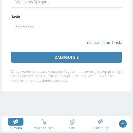
Hasło
nie pamiętam hasła
ZALOGUJ SIĘ
Zalogowanie oznacza akceptację
Regulaminu serwisu
Wykop.pl w jego
aktualnym brzmieniu. Jeśli nie akceptujesz Regulaminu w całości,
prosimy o niekorzystanie z serwisu.
Główna
Wykopalisko
Hity
Mikroblog