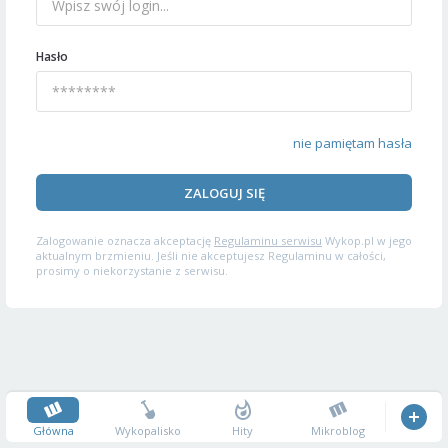
Hasło
nie pamiętam hasła
ZALOGUJ SIĘ
Zalogowanie oznacza akceptację
Regulaminu serwisu
Wykop.pl w jego
aktualnym brzmieniu. Jeśli nie akceptujesz Regulaminu w całości,
prosimy o niekorzystanie z serwisu.
Główna
Wykopalisko
Hity
Mikroblog