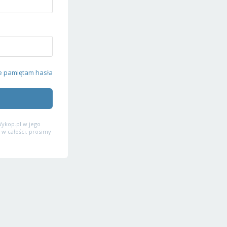
e pamiętam hasła
ykop.pl w jego
 w całości, prosimy