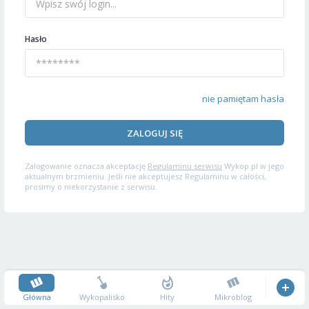
Hasło
nie pamiętam hasła
ZALOGUJ SIĘ
Zalogowanie oznacza akceptację
Regulaminu serwisu
Wykop.pl w jego
aktualnym brzmieniu. Jeśli nie akceptujesz Regulaminu w całości,
prosimy o niekorzystanie z serwisu.
Główna
Wykopalisko
Hity
Mikroblog