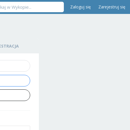
Zaloguj się
Zarejestruj się
ESTRACJA