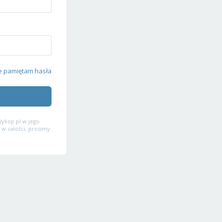
e pamiętam hasła
ykop.pl w jego
 w całości, prosimy