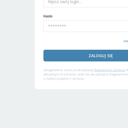
Hasło
ni
ZALOGUJ SIĘ
Zalogowanie oznacza akceptację
Regulaminu serwisu
W
aktualnym brzmieniu. Jeśli nie akceptujesz Regulaminu
o niekorzystanie z serwisu.