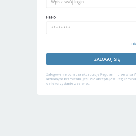
Hasło
ni
ZALOGUJ SIĘ
Zalogowanie oznacza akceptację
Regulaminu serwisu
W
aktualnym brzmieniu. Jeśli nie akceptujesz Regulaminu
o niekorzystanie z serwisu.