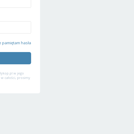
e pamiętam hasła
ykop.pl w jego
 w całości, prosimy