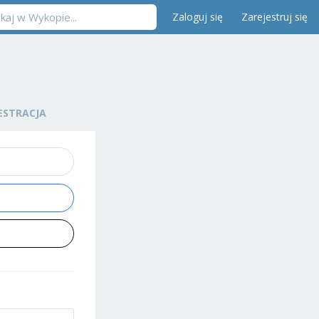
Zaloguj się
Zarejestruj się
ESTRACJA