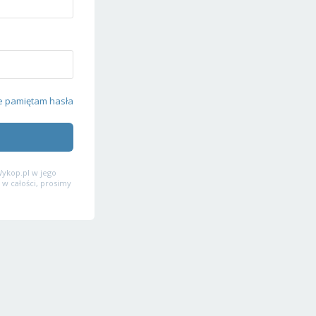
e pamiętam hasła
ykop.pl w jego
 w całości, prosimy