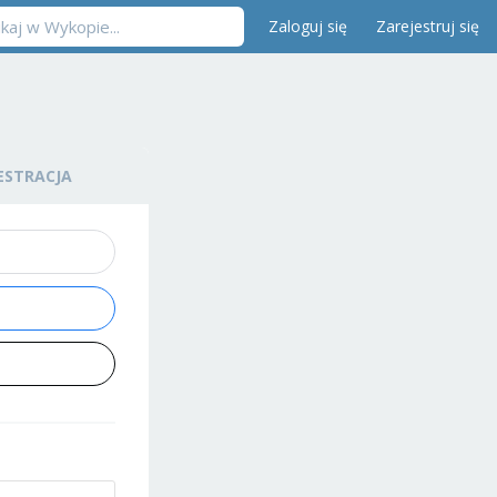
Zaloguj się
Zarejestruj się
ESTRACJA