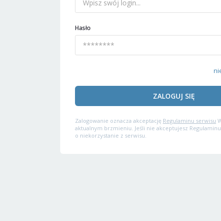
Hasło
ni
ZALOGUJ SIĘ
Zalogowanie oznacza akceptację
Regulaminu serwisu
W
aktualnym brzmieniu. Jeśli nie akceptujesz Regulaminu
o niekorzystanie z serwisu.