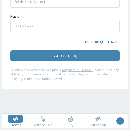
Hasło
nie pamiętam hasła
ZALOGUJ SIĘ
Zalogowanie oznacza akceptację
Regulaminu serwisu
Wykop.pl w jego
aktualnym brzmieniu. Jeśli nie akceptujesz Regulaminu w całości,
prosimy o niekorzystanie z serwisu.
Główna
Wykopalisko
Hity
Mikroblog