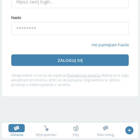
Hasło
nie pamiętam hasła
ZALOGUJ SIĘ
Zalogowanie oznacza akceptację
Regulaminu serwisu
Wykop.pl w jego
aktualnym brzmieniu. Jeśli nie akceptujesz Regulaminu w całości,
prosimy o niekorzystanie z serwisu.
Główna
Wykopalisko
Hity
Mikroblog