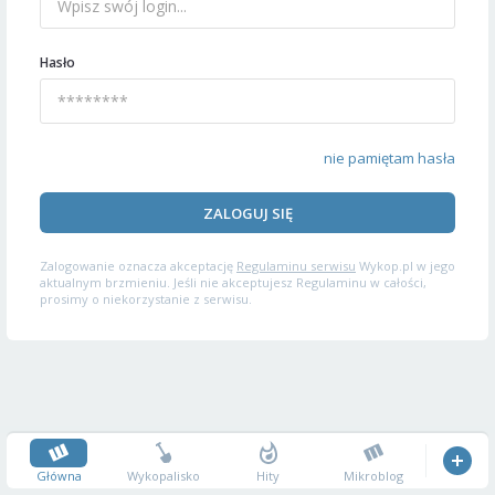
Hasło
nie pamiętam hasła
ZALOGUJ SIĘ
Zalogowanie oznacza akceptację
Regulaminu serwisu
Wykop.pl w jego
aktualnym brzmieniu. Jeśli nie akceptujesz Regulaminu w całości,
prosimy o niekorzystanie z serwisu.
Główna
Wykopalisko
Hity
Mikroblog