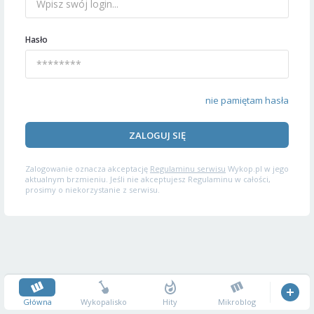
Hasło
nie pamiętam hasła
ZALOGUJ SIĘ
Zalogowanie oznacza akceptację
Regulaminu serwisu
Wykop.pl w jego
aktualnym brzmieniu. Jeśli nie akceptujesz Regulaminu w całości,
prosimy o niekorzystanie z serwisu.
Główna
Wykopalisko
Hity
Mikroblog