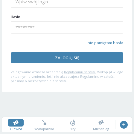
Hasło
nie pamiętam hasła
ZALOGUJ SIĘ
Zalogowanie oznacza akceptację
Regulaminu serwisu
Wykop.pl w jego
aktualnym brzmieniu. Jeśli nie akceptujesz Regulaminu w całości,
prosimy o niekorzystanie z serwisu.
Główna
Wykopalisko
Hity
Mikroblog