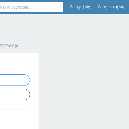
Zaloguj się
Zarejestruj się
ESTRACJA