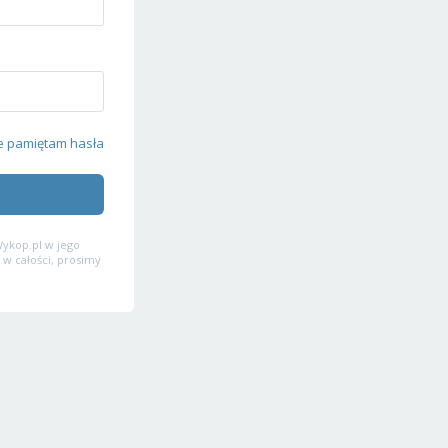
e pamiętam hasła
ykop.pl w jego
 w całości, prosimy