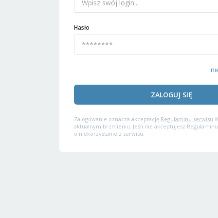
Hasło
ni
ZALOGUJ SIĘ
Zalogowanie oznacza akceptację
Regulaminu serwisu
W
aktualnym brzmieniu. Jeśli nie akceptujesz Regulaminu
o niekorzystanie z serwisu.