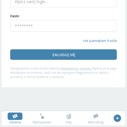
Hasło
nie pamiętam hasła
ZALOGUJ SIĘ
Zalogowanie oznacza akceptację
Regulaminu serwisu
Wykop.pl w jego
aktualnym brzmieniu. Jeśli nie akceptujesz Regulaminu w całości,
prosimy o niekorzystanie z serwisu.
Główna
Wykopalisko
Hity
Mikroblog