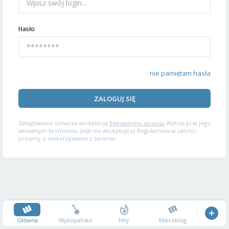
Hasło
nie pamiętam hasła
ZALOGUJ SIĘ
Zalogowanie oznacza akceptację
Regulaminu serwisu
Wykop.pl w jego
aktualnym brzmieniu. Jeśli nie akceptujesz Regulaminu w całości,
prosimy o niekorzystanie z serwisu.
Główna
Wykopalisko
Hity
Mikroblog