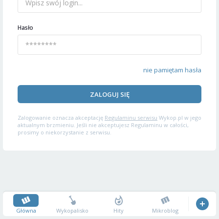
Hasło
nie pamiętam hasła
ZALOGUJ SIĘ
Zalogowanie oznacza akceptację
Regulaminu serwisu
Wykop.pl w jego
aktualnym brzmieniu. Jeśli nie akceptujesz Regulaminu w całości,
prosimy o niekorzystanie z serwisu.
Główna
Wykopalisko
Hity
Mikroblog