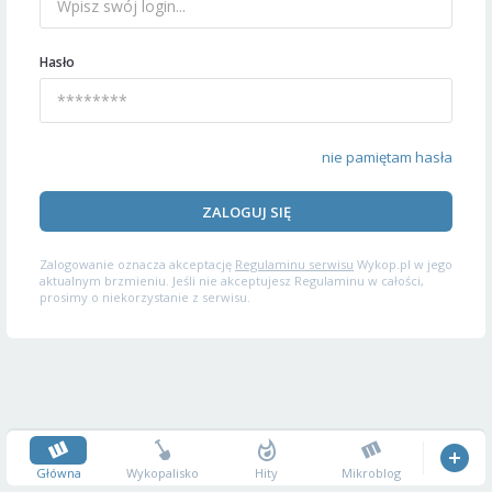
Hasło
nie pamiętam hasła
ZALOGUJ SIĘ
Zalogowanie oznacza akceptację
Regulaminu serwisu
Wykop.pl w jego
aktualnym brzmieniu. Jeśli nie akceptujesz Regulaminu w całości,
prosimy o niekorzystanie z serwisu.
Główna
Wykopalisko
Hity
Mikroblog