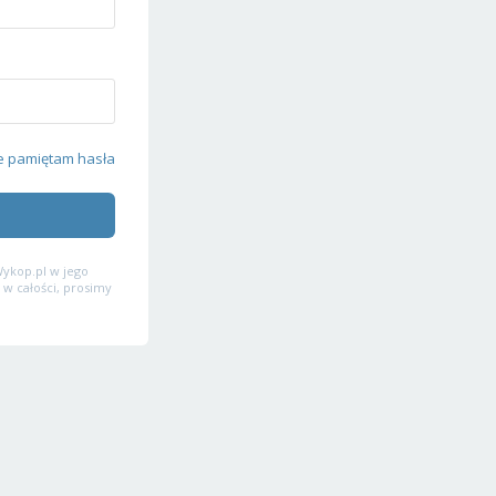
e pamiętam hasła
ykop.pl w jego
 w całości, prosimy