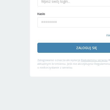
Hasło
ni
ZALOGUJ SIĘ
Zalogowanie oznacza akceptację
Regulaminu serwisu
W
aktualnym brzmieniu. Jeśli nie akceptujesz Regulaminu
o niekorzystanie z serwisu.