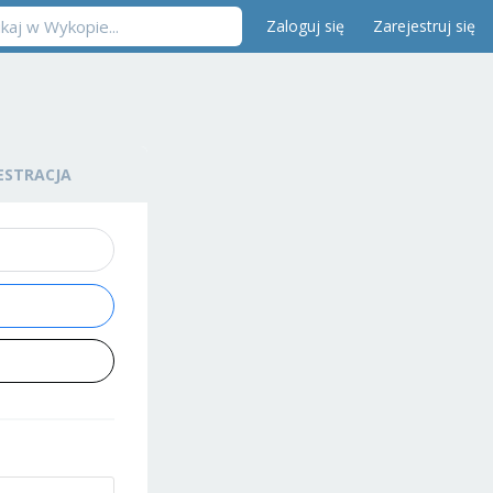
Zaloguj się
Zarejestruj się
ESTRACJA