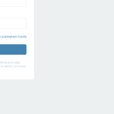
e pamiętam hasła
ykop.pl w jego
 w całości, prosimy