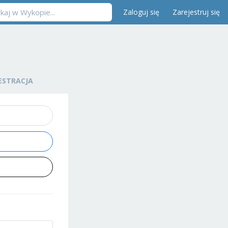
Zaloguj się
Zarejestruj się
ESTRACJA