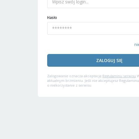
Hasło
ni
ZALOGUJ SIĘ
Zalogowanie oznacza akceptację
Regulaminu serwisu
W
aktualnym brzmieniu. Jeśli nie akceptujesz Regulaminu
o niekorzystanie z serwisu.