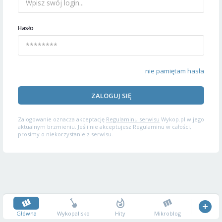
Hasło
nie pamiętam hasła
ZALOGUJ SIĘ
Zalogowanie oznacza akceptację
Regulaminu serwisu
Wykop.pl w jego
aktualnym brzmieniu. Jeśli nie akceptujesz Regulaminu w całości,
prosimy o niekorzystanie z serwisu.
Główna
Wykopalisko
Hity
Mikroblog