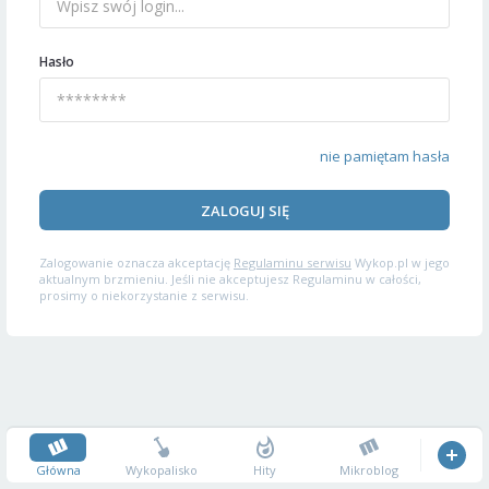
Hasło
nie pamiętam hasła
ZALOGUJ SIĘ
Zalogowanie oznacza akceptację
Regulaminu serwisu
Wykop.pl w jego
aktualnym brzmieniu. Jeśli nie akceptujesz Regulaminu w całości,
prosimy o niekorzystanie z serwisu.
Główna
Wykopalisko
Hity
Mikroblog