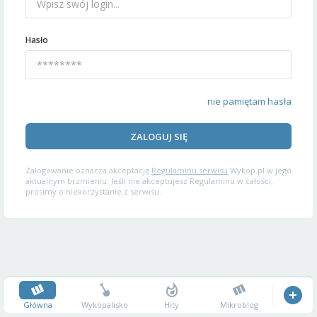
Hasło
nie pamiętam hasła
ZALOGUJ SIĘ
Zalogowanie oznacza akceptację
Regulaminu serwisu
Wykop.pl w jego
aktualnym brzmieniu. Jeśli nie akceptujesz Regulaminu w całości,
prosimy o niekorzystanie z serwisu.
Główna
Wykopalisko
Hity
Mikroblog