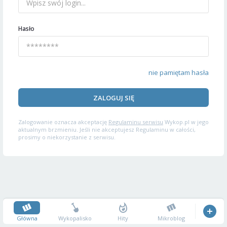
Hasło
nie pamiętam hasła
ZALOGUJ SIĘ
Zalogowanie oznacza akceptację
Regulaminu serwisu
Wykop.pl w jego
aktualnym brzmieniu. Jeśli nie akceptujesz Regulaminu w całości,
prosimy o niekorzystanie z serwisu.
Główna
Wykopalisko
Hity
Mikroblog