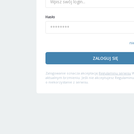
Hasło
ni
ZALOGUJ SIĘ
Zalogowanie oznacza akceptację
Regulaminu serwisu
W
aktualnym brzmieniu. Jeśli nie akceptujesz Regulaminu
o niekorzystanie z serwisu.