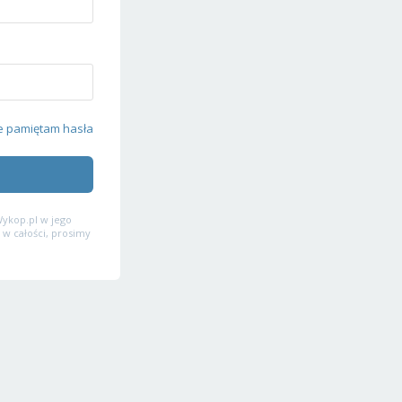
e pamiętam hasła
ykop.pl w jego
 w całości, prosimy