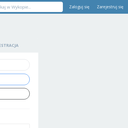
Zaloguj się
Zarejestruj się
ESTRACJA