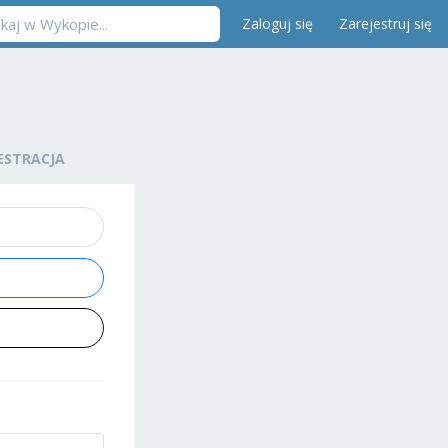
Zaloguj się
Zarejestruj się
ESTRACJA