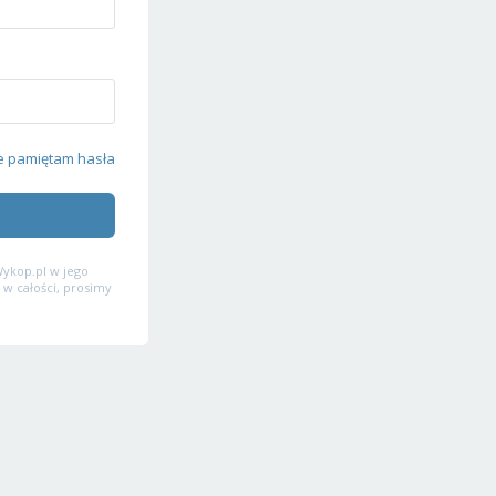
e pamiętam hasła
ykop.pl w jego
 w całości, prosimy