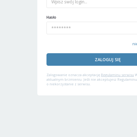
Hasło
ni
ZALOGUJ SIĘ
Zalogowanie oznacza akceptację
Regulaminu serwisu
W
aktualnym brzmieniu. Jeśli nie akceptujesz Regulaminu
o niekorzystanie z serwisu.