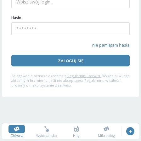
Hasło
nie pamiętam hasła
ZALOGUJ SIĘ
Zalogowanie oznacza akceptację
Regulaminu serwisu
Wykop.pl w jego
aktualnym brzmieniu. Jeśli nie akceptujesz Regulaminu w całości,
prosimy o niekorzystanie z serwisu.
Główna
Wykopalisko
Hity
Mikroblog