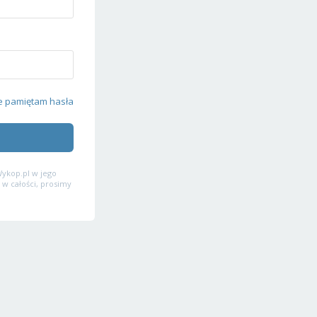
e pamiętam hasła
ykop.pl w jego
 w całości, prosimy