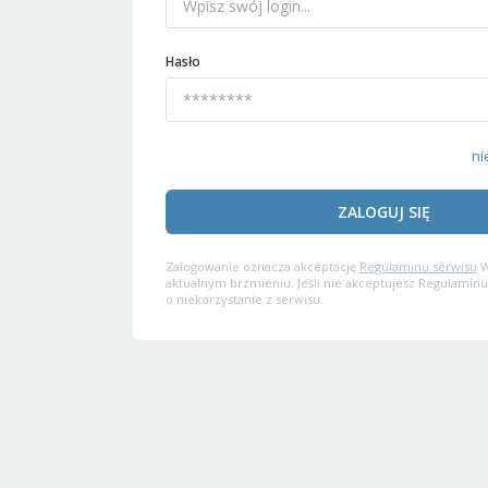
Hasło
ni
ZALOGUJ SIĘ
Zalogowanie oznacza akceptację
Regulaminu serwisu
W
aktualnym brzmieniu. Jeśli nie akceptujesz Regulaminu
o niekorzystanie z serwisu.