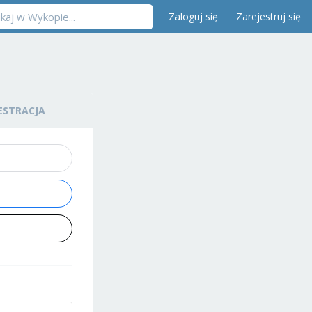
Zaloguj się
Zarejestruj się
ESTRACJA