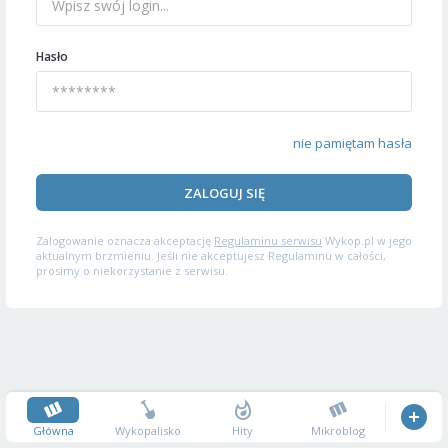
Hasło
nie pamiętam hasła
ZALOGUJ SIĘ
Zalogowanie oznacza akceptację
Regulaminu serwisu
Wykop.pl w jego
aktualnym brzmieniu. Jeśli nie akceptujesz Regulaminu w całości,
prosimy o niekorzystanie z serwisu.
Główna
Wykopalisko
Hity
Mikroblog