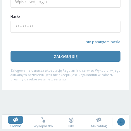
Hasło
nie pamiętam hasła
ZALOGUJ SIĘ
Zalogowanie oznacza akceptację
Regulaminu serwisu
Wykop.pl w jego
aktualnym brzmieniu. Jeśli nie akceptujesz Regulaminu w całości,
prosimy o niekorzystanie z serwisu.
Główna
Wykopalisko
Hity
Mikroblog