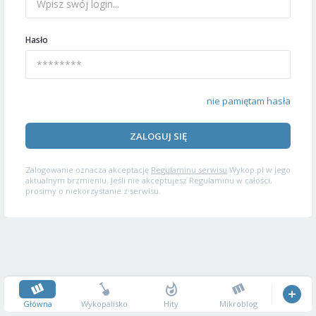
Hasło
nie pamiętam hasła
ZALOGUJ SIĘ
Zalogowanie oznacza akceptację
Regulaminu serwisu
Wykop.pl w jego
aktualnym brzmieniu. Jeśli nie akceptujesz Regulaminu w całości,
prosimy o niekorzystanie z serwisu.
Główna
Wykopalisko
Hity
Mikroblog