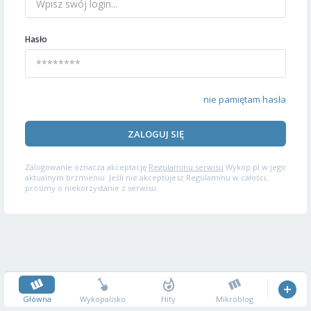
Hasło
nie pamiętam hasła
ZALOGUJ SIĘ
Zalogowanie oznacza akceptację
Regulaminu serwisu
Wykop.pl w jego
aktualnym brzmieniu. Jeśli nie akceptujesz Regulaminu w całości,
prosimy o niekorzystanie z serwisu.
Główna
Wykopalisko
Hity
Mikroblog