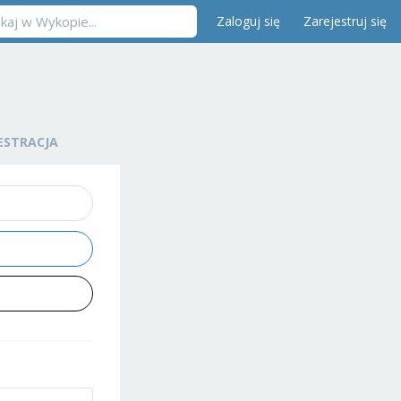
Zaloguj się
Zarejestruj się
ESTRACJA