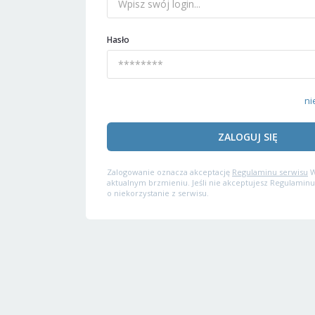
Hasło
ni
ZALOGUJ SIĘ
Zalogowanie oznacza akceptację
Regulaminu serwisu
W
aktualnym brzmieniu. Jeśli nie akceptujesz Regulaminu
o niekorzystanie z serwisu.