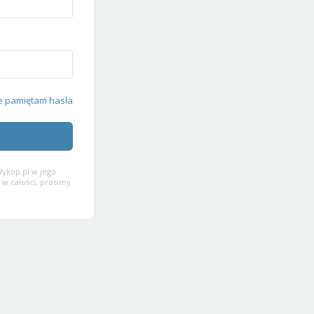
e pamiętam hasła
ykop.pl w jego
 w całości, prosimy