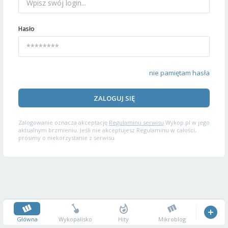
Hasło
nie pamiętam hasła
ZALOGUJ SIĘ
Zalogowanie oznacza akceptację
Regulaminu serwisu
Wykop.pl w jego
aktualnym brzmieniu. Jeśli nie akceptujesz Regulaminu w całości,
prosimy o niekorzystanie z serwisu.
Główna
Wykopalisko
Hity
Mikroblog