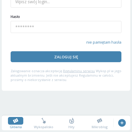
Hasło
nie pamiętam hasła
ZALOGUJ SIĘ
Zalogowanie oznacza akceptację
Regulaminu serwisu
Wykop.pl w jego
aktualnym brzmieniu. Jeśli nie akceptujesz Regulaminu w całości,
prosimy o niekorzystanie z serwisu.
Główna
Wykopalisko
Hity
Mikroblog