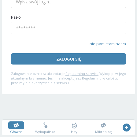
Hasło
nie pamiętam hasła
ZALOGUJ SIĘ
Zalogowanie oznacza akceptację
Regulaminu serwisu
Wykop.pl w jego
aktualnym brzmieniu. Jeśli nie akceptujesz Regulaminu w całości,
prosimy o niekorzystanie z serwisu.
Główna
Wykopalisko
Hity
Mikroblog