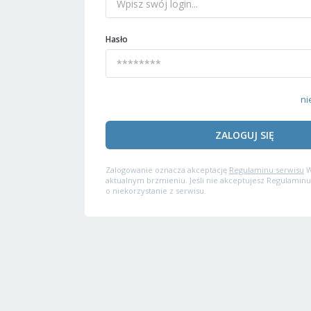
Hasło
ni
ZALOGUJ SIĘ
Zalogowanie oznacza akceptację
Regulaminu serwisu
W
aktualnym brzmieniu. Jeśli nie akceptujesz Regulaminu
o niekorzystanie z serwisu.