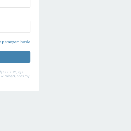
e pamiętam hasła
ykop.pl w jego
 w całości, prosimy