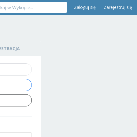
Zaloguj się
Zarejestruj się
ESTRACJA